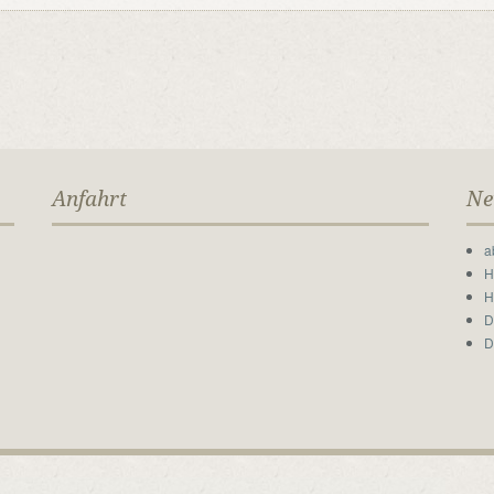
Anfahrt
Ne
a
H
H
D
D