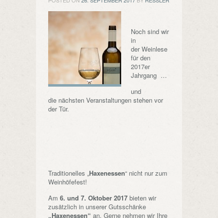
POSTED ON
26. SEPTEMBER 2017
BY
RESSLER
Noch sind wir
in
der Weinlese
für den
2017er
Jahrgang …
und
die nächsten Veranstaltungen stehen vor
der Tür.
Traditionelles „
Haxenessen
“ nicht nur zum
Weinhöfefest!
Am
6. und 7. Oktober 2017
bieten wir
zusätzlich in unserer Gutsschänke
„Haxenessen“
an. Gerne nehmen wir Ihre